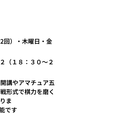
2回）
・木曜日・金
２（１８：３０～２
の開講やアマチュア五
実戦形式で棋力を磨く
りま
能です