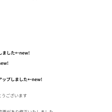
しました
←new!
ew!
ップしました←new!
とうございます
変更があり修正いたしました