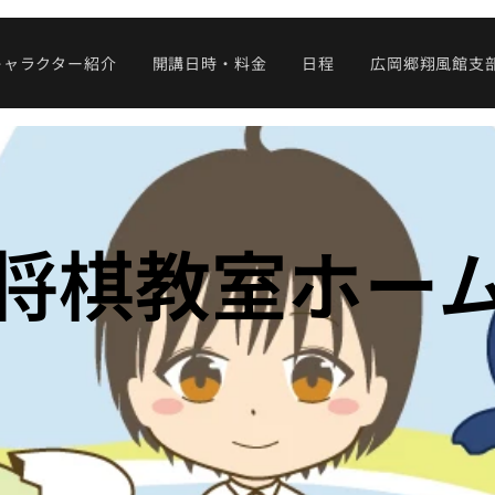
キャラクター紹介
開講日時・料金
日程
広岡郷翔風館支
将棋教室ホー